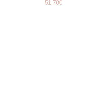
51,70
€