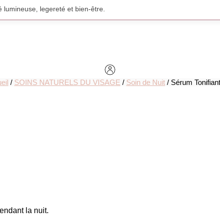
 lumineuse, legereté et bien-être.
eil
/
SOINS NATURELS DU VISAGE
/
Soin de Nuit
/ Sérum Tonifiant
endant la nuit.