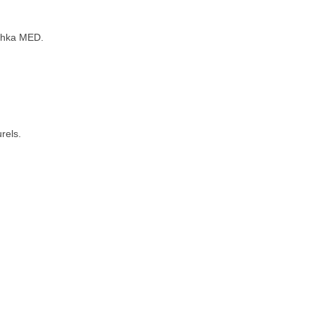
schka MED.
rels.