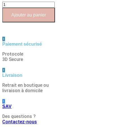
quantité
de
Sérum
Ajouter au panier
Tonifiant
Nuit
Paiement sécurisé
Protocole
3D Secure
Livraison
Retrait en boutique ou
livraison à domicile
SAV
Des questions ?
Contactez-nous