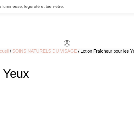
 lumineuse, legereté et bien-être.
cueil
/
SOINS NATURELS DU VISAGE
/ Lotion Fraîcheur pour les Y
s Yeux