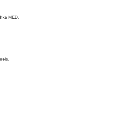
schka MED.
rels.